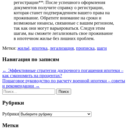
регистрации**: После успешного оформления
документов получите справку о регистрации,
которая станет подтверждением вашего права на
проживание. Обратите внимание на сроки и
возможные нюансы, связанные с вашим регионом,
так как они могут варьироваться. Следуя этим
шагам, вы сможете легализовать свое проживание
в ипотечном жилье без лишних проблем.
Метки:
жильё
,
ипотека
,
легализация
,
прописка
,
шаги
Навигация по записям
←
Эффективные стратегии досрочного погашения ипотеки –
как сэкономить на процентах?
Пошаговое руководство по расчету военной ипотеки – советы
и рекомендации
→
Рубрики
Рубрики
Метки