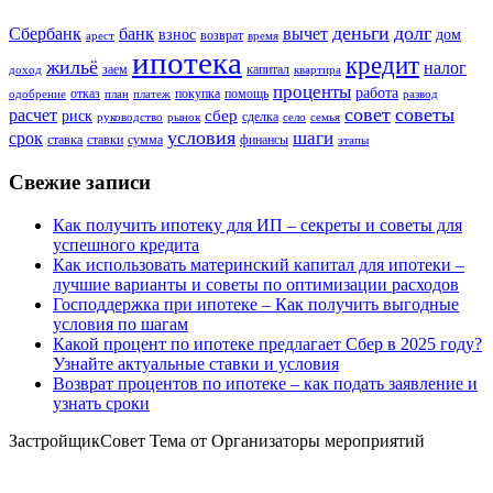
деньги
долг
Сбербанк
вычет
банк
взнос
дом
возврат
арест
время
ипотека
кредит
жильё
налог
заем
капитал
доход
квартира
проценты
работа
отказ
покупка
помощь
одобрение
план
платеж
развод
совет
советы
расчет
сбер
риск
сделка
руководство
рынок
село
семья
условия
шаги
срок
ставка
ставки
сумма
финансы
этапы
Свежие записи
Как получить ипотеку для ИП – секреты и советы для
успешного кредита
Как использовать материнский капитал для ипотеки –
лучшие варианты и советы по оптимизации расходов
Господдержка при ипотеке – Как получить выгодные
условия по шагам
Какой процент по ипотеке предлагает Сбер в 2025 году?
Узнайте актуальные ставки и условия
Возврат процентов по ипотеке – как подать заявление и
узнать сроки
ЗастройщикСовет Тема от Организаторы мероприятий