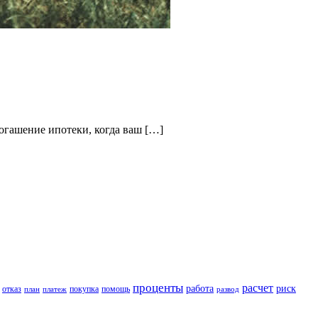
огашение ипотеки, когда ваш […]
проценты
расчет
работа
риск
отказ
покупка
помощь
план
платеж
развод