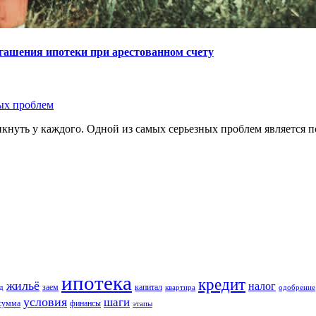
гашения ипотеки при арестованном счету
ых проблем
кнуть у каждого. Одной из самых серьезных проблем является п
ипотека
кредит
жильё
налог
заем
капитал
д
квартира
одобрение
условия
шаги
сумма
финансы
этапы