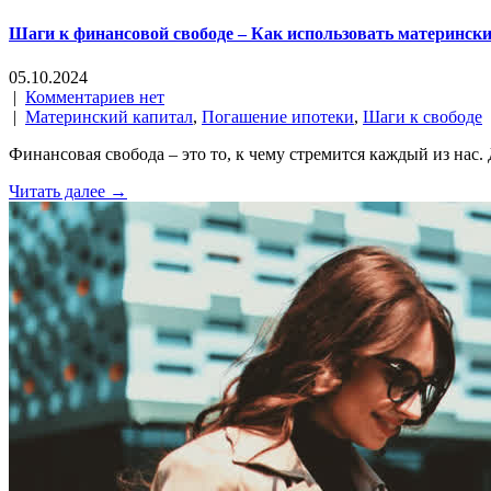
Шаги к финансовой свободе – Как использовать материнск
05.10.2024
|
Комментариев нет
|
Материнский капитал
,
Погашение ипотеки
,
Шаги к свободе
Финансовая свобода – это то, к чему стремится каждый из нас
Читать далее →