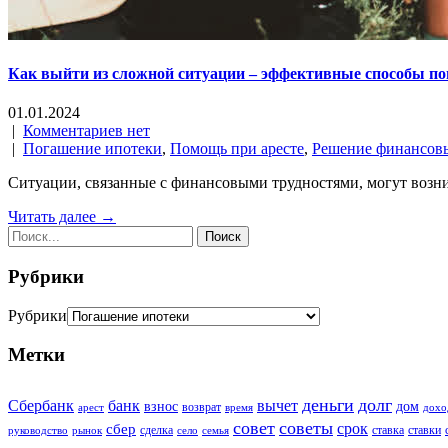
Как выйти из сложной ситуации – эффективные способы по
01.01.2024
|
Комментариев нет
|
Погашение ипотеки
,
Помощь при аресте
,
Решение финансов
Ситуации, связанные с финансовыми трудностями, могут возни
Читать далее →
Рубрики
Рубрики
Метки
деньги
долг
Сбербанк
вычет
банк
взнос
дом
возврат
арест
время
дохо
совет
советы
срок
сбер
сделка
ставка
ставки
руководство
рынок
село
семья