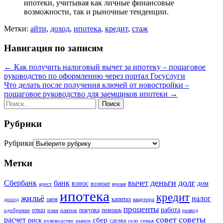
ипотеки, учитывая как личные финансовые
возможности, так и рыночные тенденции.
Метки:
айти
,
доход
,
ипотека
,
кредит
,
стаж
Навигация по записям
←
Как получить налоговый вычет за ипотеку – пошаговое
руководство по оформлению через портал Госуслуги
Что делать после получения ключей от новостройки –
пошаговое руководство для заемщиков ипотеки
→
Рубрики
Рубрики
Метки
деньги
долг
Сбербанк
вычет
банк
взнос
дом
возврат
арест
время
ипотека
кредит
жильё
налог
заем
капитал
доход
квартира
проценты
работа
отказ
покупка
помощь
одобрение
план
платеж
развод
совет
советы
расчет
сбер
риск
сделка
руководство
рынок
село
семья