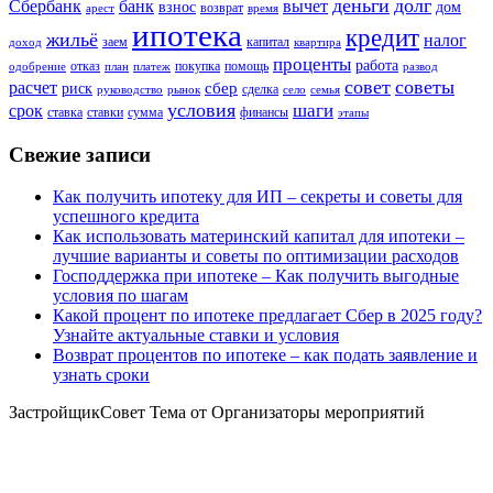
деньги
долг
Сбербанк
вычет
банк
взнос
дом
возврат
арест
время
ипотека
кредит
жильё
налог
заем
капитал
доход
квартира
проценты
работа
отказ
покупка
помощь
одобрение
план
платеж
развод
совет
советы
расчет
сбер
риск
сделка
руководство
рынок
село
семья
условия
шаги
срок
ставка
ставки
сумма
финансы
этапы
Свежие записи
Как получить ипотеку для ИП – секреты и советы для
успешного кредита
Как использовать материнский капитал для ипотеки –
лучшие варианты и советы по оптимизации расходов
Господдержка при ипотеке – Как получить выгодные
условия по шагам
Какой процент по ипотеке предлагает Сбер в 2025 году?
Узнайте актуальные ставки и условия
Возврат процентов по ипотеке – как подать заявление и
узнать сроки
ЗастройщикСовет Тема от Организаторы мероприятий