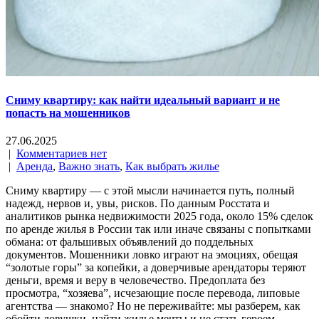
Сниму квартиру: как найти идеальный вариант и не
попасть на мошенников
27.06.2025
|
Комментариев нет
|
Аренда
,
Важно знать
,
Как выбрать жилье
Сниму квартиру — с этой мысли начинается путь, полный
надежд, нервов и, увы, рисков. По данным Росстата и
аналитиков рынка недвижимости 2025 года, около 15% сделок
по аренде жилья в России так или иначе связаны с попытками
обмана: от фальшивых объявлений до поддельных
документов. Мошенники ловко играют на эмоциях, обещая
“золотые горы” за копейки, а доверчивые арендаторы теряют
деньги, время и веру в человечество. Предоплата без
просмотра, “хозяева”, исчезающие после перевода, липовые
агентства — знакомо? Но не переживайте: мы разберем, как
обойти ловушки, найти жилье мечты и не стать героем