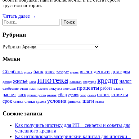
грустной истории.
Читать далее →
Рубрики
Рубрики
Метки
деньги
долг
Сбербанк
вычет
банк
взнос
дом
возврат
арест
время
ипотека
кредит
жильё
налог
заем
капитал
доход
квартира
проценты
работа
отказ
покупка
помощь
одобрение
план
платеж
развод
совет
советы
расчет
сбер
риск
сделка
руководство
рынок
село
семья
условия
шаги
срок
ставка
ставки
сумма
финансы
этапы
Свежие записи
Как получить ипотеку для ИП – секреты и советы для
успешного кредита
Как использовать материнский капитал для ипотеки –